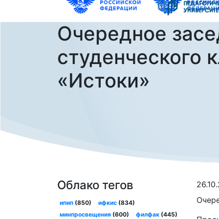
Очередное засе
студенческого 
«Истоки»
Облако тегов
26.10
Очере
ипип
(850)
ифкис
(834)
минпросвещения
(600)
филфак
(445)