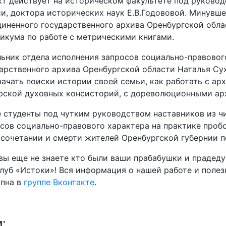
т действует на историческом факультете под руково
и, доктора исторических наук Е.В.Годововой. Минувше
иненного государственного архива Оренбургской обла
икума по работе с метрическими книгами.
ьник отдела исполнения запросов социально-правовог
арственного архива Оренбургской области Наталья Сух
начать поиски истории своей семьи, как работать с а
рской духовных консисторий, с дореволюционными ар
 студенты под чутким руководством наставников из ч
сов социально-правового характера на практике проб
сочетании и смерти жителей Оренбургской губернии 
вы еще не знаете кто были ваши прабабушки и прадедуш
луб «Истоки»! Вся информация о нашей работе и поле
упна в
группе Вконтакте
.
и: