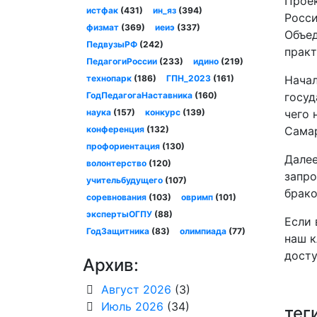
Проек
истфак
(431)
ин_яз
(394)
Росси
физмат
(369)
иеиэ
(337)
Объед
ПедвузыРФ
(242)
практ
ПедагогиРоссии
(233)
идино
(219)
технопарк
(186)
ГПН_2023
(161)
Начал
ГодПедагогаНаставника
(160)
госуд
наука
(157)
конкурс
(139)
чего 
конференция
(132)
Сама
профориентация
(130)
Далее
волонтерство
(120)
запро
учительбудущего
(107)
брако
соревнования
(103)
овримп
(101)
экспертыОГПУ
(88)
Если 
ГодЗащитника
(83)
олимпиада
(77)
наш к
дост
Архив:
Август 2026
(3)
Июль 2026
(34)
тег