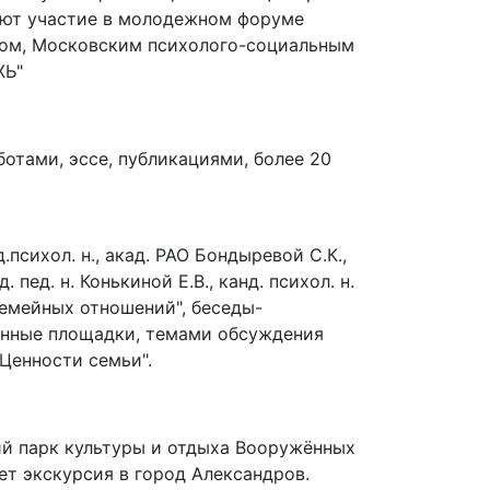
ают участие в молодежном форуме
ном, Московским психолого-социальным
ЖЬ"
отами, эссе, публикациями, более 20
психол. н., акад. РАО Бондыревой С.К.,
. пед. н. Конькиной Е.В., канд. психол. н.
семейных отношений", беседы-
онные площадки, темами обсуждения
"Ценности семьи".
ий парк культуры и отдыха Вооружённых
ет экскурсия в город Александров.