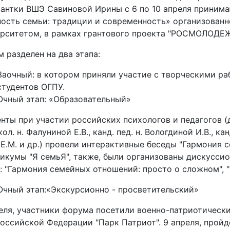
антки ВШЭ Савиновой Ирины с 6 по 10 апреля приним
ость семьи: традиции и современность» организован
рситетом, в рамках грантового проекта "РОСМОЛОДЕ
 разделен на два этапа:
Заочный: в котором приняли участие с творческими раб
студентов ОГПУ.
Очный этап: «Образовательный»
нты при участии российских психологов и педагогов (д.
хол. н. Фалуниной Е.В., канд. пед. н. Вологдиной И.В., канд
Е.М. и др.) провели интерактивные беседы "Гармония 
икумы "Я семьЯ", также, были организованы дискусси
: "Гармония семейных отношений: просто о сложном", 
Очный этап:«Экскурсионно - просветительский»
еля, участники форума посетили военно-патриотическ
оссийской Федерации "Парк Патриот". 9 апреля, пройд