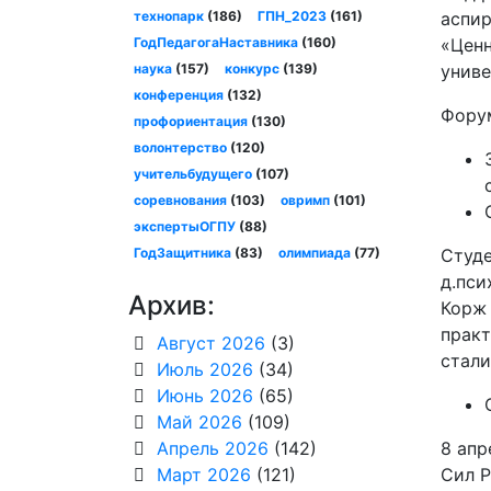
технопарк
(186)
ГПН_2023
(161)
аспир
ГодПедагогаНаставника
(160)
«Ценн
наука
(157)
конкурс
(139)
униве
конференция
(132)
Форум
профориентация
(130)
волонтерство
(120)
учительбудущего
(107)
соревнования
(103)
овримп
(101)
экспертыОГПУ
(88)
ГодЗащитника
(83)
олимпиада
(77)
Студе
д.пси
Архив:
Корж 
практ
Август 2026
(3)
стали
Июль 2026
(34)
Июнь 2026
(65)
Май 2026
(109)
Апрель 2026
(142)
8 апр
Март 2026
(121)
Сил Р