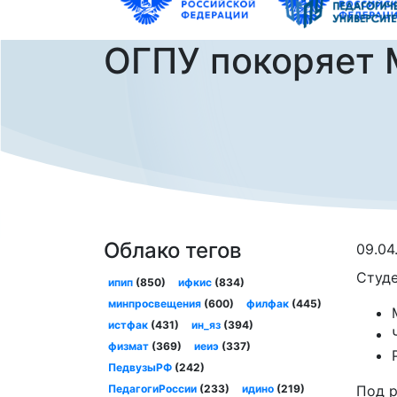
ОГПУ покоряет 
Облако тегов
09.04
Студе
ипип
(850)
ифкис
(834)
минпросвещения
(600)
филфак
(445)
истфак
(431)
ин_яз
(394)
физмат
(369)
иеиэ
(337)
ПедвузыРФ
(242)
ПедагогиРоссии
(233)
идино
(219)
Под р