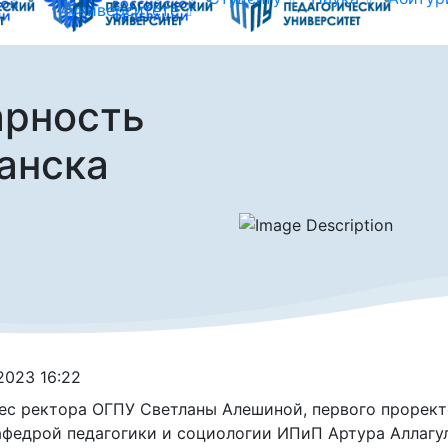
университете
арность
ганска
.2023 16:22
ес ректора ОГПУ Светланы Алешиной, первого прорект
афедрой педагогики и социологии ИПиП Артура Аллагу