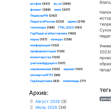
благо
истфак
(431)
ин_яз
(394)
физмат
(369)
иеиэ
(337)
Напом
ПедвузыРФ
(242)
истор
ПедагогиРоссии
(233)
идино
(219)
теоре
технопарк
(186)
ГПН_2023
(161)
Сухом
ГодПедагогаНаставника
(160)
педаг
наука
(157)
конкурс
(139)
конференция
(132)
Униве
профориентация
(130)
2023/
волонтерство
(120)
прово
учительбудущего
(107)
образ
соревнования
(103)
овримп
(101)
продл
экспертыОГПУ
(88)
ГодЗащитника
(83)
олимпиада
(77)
тег
Архив:
ректо
Август 2026
(3)
Июль 2026
(34)