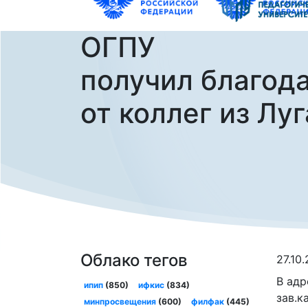
ОГПУ
получил благод
от коллег из Лу
Облако тегов
27.10
В адр
ипип
(850)
ифкис
(834)
зав.к
минпросвещения
(600)
филфак
(445)