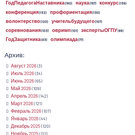
ГодПедагогаНаставника
наука
конкурс
(160)
(157)
(139)
конференция
профориентация
(132)
(130)
волонтерство
учительбудущего
(120)
(107)
соревнования
овримп
экспертыОГПУ
(103)
(101)
(88)
ГодЗащитника
олимпиада
(83)
(77)
Архив:
Август 2026
(3)
Июль 2026
(34)
Июнь 2026
(65)
Май 2026
(109)
Апрель 2026
(142)
Март 2026
(121)
Февраль 2026
(107)
Январь 2026
(44)
Декабрь 2025
(120)
Ноябрь 2025
(121)