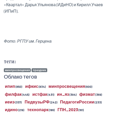
«Квартал» Дарья Ульянова (ИДиНО) и Кирилл Учаев
(ИПиП).
Фото: РГПУ им. Герцена
теги:
минпросвещения
праздник
Облако тегов
ипип
ифкис
минпросвещения
(850)
(834)
(600)
филфак
истфак
ин_яз
физмат
(445)
(431)
(394)
(369)
иеиэ
ПедвузыРФ
ПедагогиРоссии
(337)
(242)
(233)
идино
технопарк
ГПН_2023
(219)
(186)
(161)