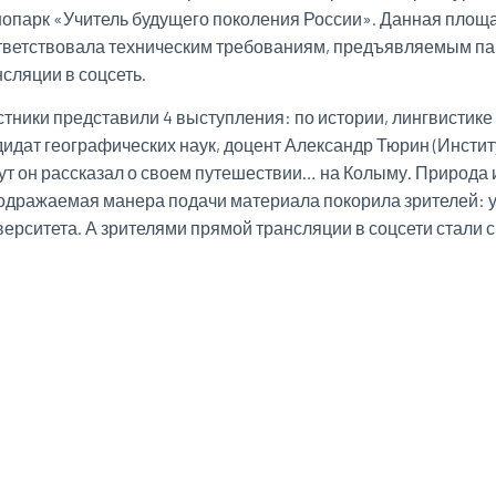
нопарк «Учитель будущего поколения России». Данная площ
тветствовала техническим требованиям, предъявляемым па
нсляции в соцсеть.
стники представили 4 выступления: по истории, лингвистике
дидат географических наук, доцент Александр Тюрин (Институ
ут он рассказал о своем путешествии… на Колыму. Природа и
одражаемая манера подачи материала покорила зрителей: у
верситета. А зрителями прямой трансляции в соцсети стали с