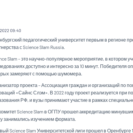
0.2022 09:40
нбургский педагогический университет первым в регионе пр
нерства с Science Slam Russia.
ence Slam – это научно-популярное мероприятие, в котором 
ледованиях доступно и интересно за 10 минут. Победителя 
орых замеряют с помощью шумомера.
анизатор проекта – Ассоциация граждан и организаций по п
оваций «Сайнс Слэм». В 2022 году проект реализуется при 
азования РФ, и вузы принимают участие в рамках специальн
комитет Science Slam в ОГПУ прошел аккредитацию минувшим
су занимались изучением формата.
вый Science Slam Университетской лиги прошел в Оренбурге 