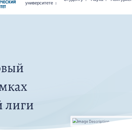
университете
рвый
амках
й лиги