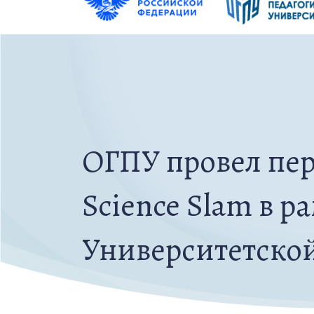
ОГПУ провел пе
Science Slam в р
Университетско