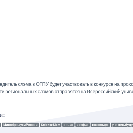
едитель слэма в ОГПУ будет участвовать в конкурсе на прох
ти региональных слэмов отправятся на Всероссийский универ
и:
МинобрнаукиРоссии
ScienceSlam
ин_яз
истфак
технопарк
учительбуд