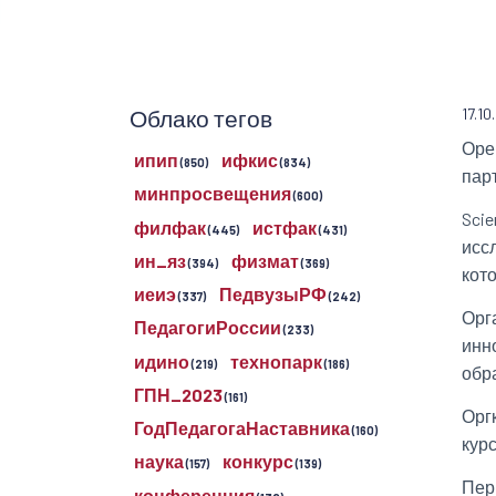
Облако тегов
17.1
Оре
ипип
ифкис
(850)
(834)
парт
минпросвещения
(600)
Sci
филфак
истфак
(445)
(431)
исс
ин_яз
физмат
(394)
(369)
кот
иеиэ
ПедвузыРФ
(337)
(242)
Орг
ПедагогиРоссии
(233)
инн
идино
технопарк
(219)
(186)
обр
ГПН_2023
(161)
Орг
ГодПедагогаНаставника
(160)
кур
наука
конкурс
(157)
(139)
Пер
конференция