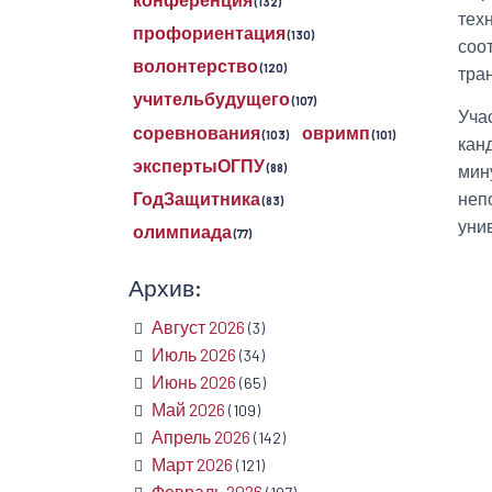
(132)
тех
профориентация
(130)
соо
волонтерство
(120)
тра
учительбудущего
(107)
Уча
соревнования
овримп
(103)
(101)
кан
экспертыОГПУ
мин
(88)
неп
ГодЗащитника
(83)
уни
олимпиада
(77)
Архив:
Август 2026
(3)
Июль 2026
(34)
Июнь 2026
(65)
Май 2026
(109)
Апрель 2026
(142)
Март 2026
(121)
Февраль 2026