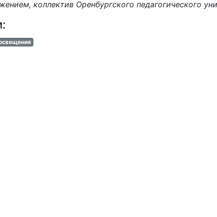
жением, коллектив Оренбургского педагогического ун
и:
освещения