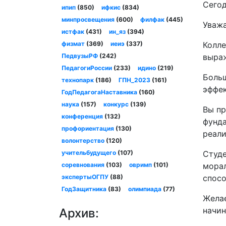
Сегод
ипип
(850)
ифкис
(834)
минпросвещения
(600)
филфак
(445)
Уважа
истфак
(431)
ин_яз
(394)
физмат
(369)
иеиэ
(337)
Колле
ПедвузыРФ
(242)
выраж
ПедагогиРоссии
(233)
идино
(219)
Больш
технопарк
(186)
ГПН_2023
(161)
эффек
ГодПедагогаНаставника
(160)
наука
(157)
конкурс
(139)
Вы пр
конференция
(132)
фунда
профориентация
(130)
реали
волонтерство
(120)
учительбудущего
(107)
Студе
соревнования
(103)
овримп
(101)
морал
экспертыОГПУ
(88)
спосо
ГодЗащитника
(83)
олимпиада
(77)
Желае
начин
Архив: