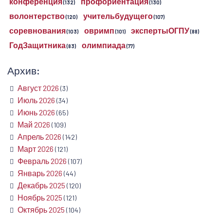
конференция
профориентация
(132)
(130)
волонтерство
учительбудущего
(120)
(107)
соревнования
овримп
экспертыОГПУ
(103)
(101)
(88)
ГодЗащитника
олимпиада
(83)
(77)
Архив:
Август 2026
(3)
Июль 2026
(34)
Июнь 2026
(65)
Май 2026
(109)
Апрель 2026
(142)
Март 2026
(121)
Февраль 2026
(107)
Январь 2026
(44)
Декабрь 2025
(120)
Ноябрь 2025
(121)
Октябрь 2025
(104)