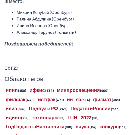
III место:
Михаил Кочубей (Оренбург)
Ралина Абдулина (Оренбург)
Ирина Иванова (Оренбург)
Александр Герунов (Тольятти)
Поздравляем победителей!
теги:
Облако тегов
ипип
ифкис
минпросвещения
(850)
(834)
(600)
филфак
истфак
ин_яз
физмат
(445)
(431)
(394)
(369)
иеиэ
ПедвузыРФ
ПедагогиРоссии
(337)
(242)
(233)
идино
технопарк
ГПН_2023
(219)
(186)
(161)
ГодПедагогаНаставника
наука
конкурс
(160)
(157)
(139)