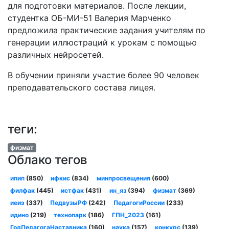
для подготовки материалов. После лекции,
студентка ОБ-МИ-51 Валерия Марченко
предложила практические задания учителям по
генерации иллюстраций к урокам с помощью
различных нейросетей.
В обучении приняли участие более 90 человек
преподавательского состава лицея.
теги:
физмат
Облако тегов
ипип
(850)
ифкис
(834)
минпросвещения
(600)
филфак
(445)
истфак
(431)
ин_яз
(394)
физмат
(369)
иеиэ
(337)
ПедвузыРФ
(242)
ПедагогиРоссии
(233)
идино
(219)
технопарк
(186)
ГПН_2023
(161)
ГодПедагогаНаставника
(160)
наука
(157)
конкурс
(139)