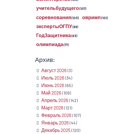
учительбудущего
(107)
соревнования
овримп
(103)
(101)
экспертыОГПУ
(88)
ГодЗащитника
(83)
олимпиада
(77)
Архив:
Август 2026
(3)
Июль 2026
(34)
Июнь 2026
(65)
Май 2026
(109)
Апрель 2026
(142)
Март 2026
(121)
Февраль 2026
(107)
Январь 2026
(44)
Декабрь 2025
(120)