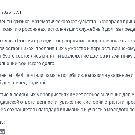
2.2026 19:51
денты физико-математического факультета 15 февраля прин
 памяти о россиянах, исполнявших служебный долг за пред
годно в России проходят мероприятия, направленные на со
течественниках, проявивших мужество и верность воинскому 
нбурге состоялись митинг и возложение цветов к памятник
олнении воинского долга.
денты ФМФ почтили память погибших, выразили уважение и б
й долг перед Родиной.
стие в подобных мероприятиях имеет особое значение для м
жданской ответственности, уважение к истории страны и пре
оев сохраняется благодаря вниманию и участию молодого по
и:
мат