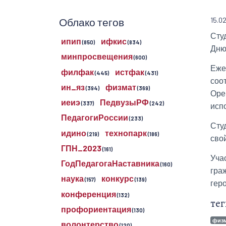
Облако тегов
15.0
Сту
ипип
ифкис
(850)
(834)
Дню
минпросвещения
(600)
Еже
филфак
истфак
(445)
(431)
соо
ин_яз
физмат
(394)
(369)
Оре
иеиэ
ПедвузыРФ
(337)
(242)
исп
ПедагогиРоссии
(233)
Сту
идино
технопарк
(219)
(186)
сво
ГПН_2023
(161)
Уча
ГодПедагогаНаставника
(160)
гра
наука
конкурс
(157)
(139)
гер
конференция
(132)
тег
профориентация
(130)
физ
волонтерство
(120)