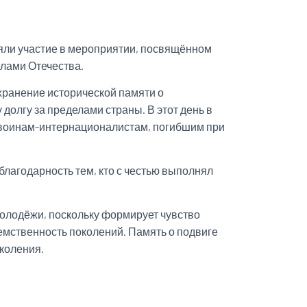
яли участие в мероприятии, посвящённом
елами Отечества.
хранение исторической памяти о
долгу за пределами страны. В этот день в
у воинам-интернационалистам, погибшим при
лагодарность тем, кто с честью выполнял
олодёжи, поскольку формирует чувство
емственность поколений. Память о подвиге
коления.