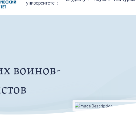
университете
х воинов-
стов