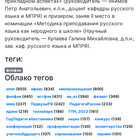
прикладном аспектах» (руководитель — Якимов
Петр Анатольевич, к.п.н., доцент кафедры русского
языка и МПРЯ) и призером, заняв II место в
номинации «Методика преподавания русского
языка как неродного в школе» (Научный
руководитель — Кулаева Галина Михайловна, д.п.н.,
зав. каф. русского языка и МПРЯ).
теги:
филфак
Облако тегов
ипип
(850)
ифкис
(834)
минпросвещения
(600)
филфак
(445)
истфак
(431)
ин_яз
(394)
физмат
(369)
иеиэ
(337)
ПедвузыРФ
(242)
ПедагогиРоссии
(233)
идино
(219)
технопарк
(186)
ГПН_2023
(161)
ГодПедагогаНаставника
(160)
наука
(157)
конкурс
(139)
конференция
(132)
профориентация
(130)
волонтерство
(120)
учительбудущего
(107)
соревнования
(103)
овримп
(101)