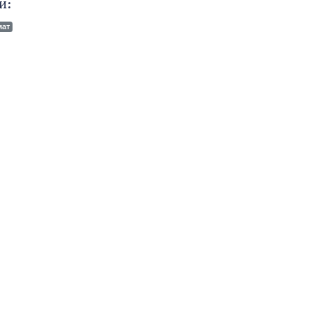
и:
мат