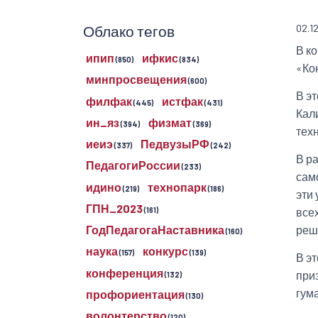
Облако тегов
02.1
В к
ипип
ифкис
(850)
(834)
«Ко
минпросвещения
(600)
В эт
филфак
истфак
(445)
(431)
Кал
ин_яз
физмат
(394)
(369)
тех
иеиэ
ПедвузыРФ
(337)
(242)
В р
ПедагогиРоссии
(233)
сам
идино
технопарк
(219)
(186)
эти
ГПН_2023
все
(161)
реше
ГодПедагогаНаставника
(160)
наука
конкурс
(157)
(139)
В э
конференция
при
(132)
гума
профориентация
(130)
волонтерство
(120)