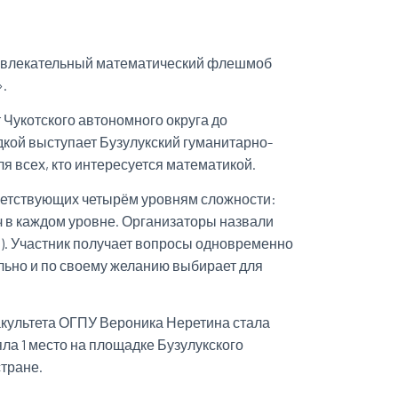
развлекательный математический флешмоб
».
т Чукотского автономного округа до
дкой выступает Бузулукский гуманитарно-
я всех, кто интересуется математикой.
тветствующих четырём уровням сложности:
ч в каждом уровне. Организаторы назвали
»). Участник получает вопросы одновременно
ельно и по своему желанию выбирает для
факультета ОГПУ Вероника Неретина стала
ла 1 место на площадке Бузулукского
стране.