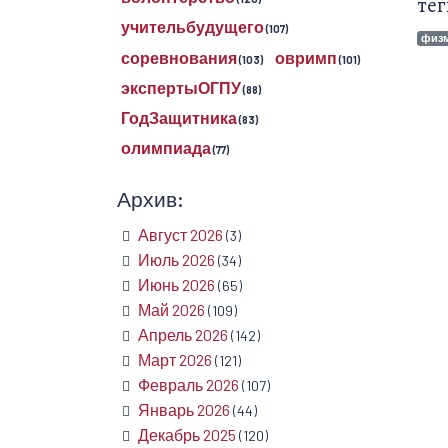
тег
учительбудущего
(107)
физ
соревнования
овримп
(103)
(101)
экспертыОГПУ
(88)
ГодЗащитника
(83)
олимпиада
(77)
Архив:
Август 2026
(3)
Июль 2026
(34)
Июнь 2026
(65)
Май 2026
(109)
Апрель 2026
(142)
Март 2026
(121)
Февраль 2026
(107)
Январь 2026
(44)
Декабрь 2025
(120)