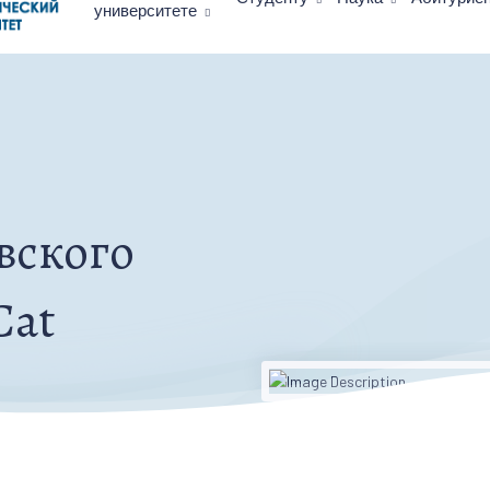
университете
вского
Cat