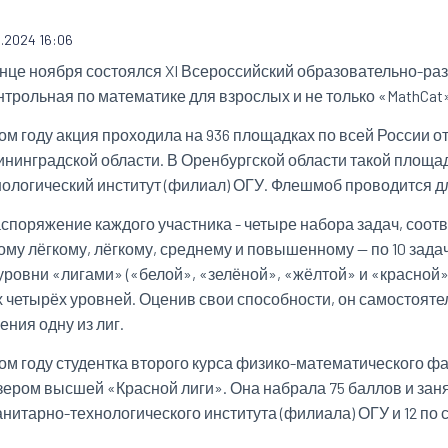
2.2024 16:06
онце ноября состоялся XI Всероссийский образовательно-
нтрольная по математике для взрослых и не только «MathCat
ом году акция проходила на 936 площадках по всей России о
ининградской области. В Оренбургской области такой площа
нологический институт (филиал) ОГУ. Флешмоб проводится дл
аспоряжение каждого участника - четыре набора задач, соо
ому лёгкому, лёгкому, среднему и повышенному — по 10 зада
 уровни «лигами» («белой», «зелёной», «жёлтой» и «красной
х четырёх уровней. Оценив свои способности, он самостоят
ния одну из лиг.
том году студентка второго курса физико-математического 
зером высшей «Красной лиги». Она набрала 75 баллов и заня
нитарно-технологического института (филиала) ОГУ и 12 по 