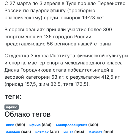
С 27 марта по 3 апреля в Туле прошло Первенство
России по пауэрлифтингу (троеборью
классическому) среди юниорок 19-23 лет.
В соревнованиях приняли участие более 300
спортсменок из 136 городов России,
представляющие 56 регионов нашей страны.
Студентка 3 курса Института физической культуры
и спорта, мастер спорта международного класса
Диана Городчикова стала победительницей в
весовой категории 63 кг. с результатом 412,5 кг.
(присед 157,5, жим 82,5, тяга 172,5).
теги:
ифкис
Облако тегов
ипип
(850)
ифкис
(834)
минпросвещения
(600)
филфак
(445)
истфак
(431)
ин_яз
(394)
физмат
(369)