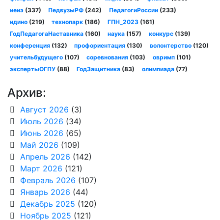
иеиэ
(337)
ПедвузыРФ
(242)
ПедагогиРоссии
(233)
идино
(219)
технопарк
(186)
ГПН_2023
(161)
ГодПедагогаНаставника
(160)
наука
(157)
конкурс
(139)
конференция
(132)
профориентация
(130)
волонтерство
(120)
учительбудущего
(107)
соревнования
(103)
овримп
(101)
экспертыОГПУ
(88)
ГодЗащитника
(83)
олимпиада
(77)
Архив:
Август 2026
(3)
Июль 2026
(34)
Июнь 2026
(65)
Май 2026
(109)
Апрель 2026
(142)
Март 2026
(121)
Февраль 2026
(107)
Январь 2026
(44)
Декабрь 2025
(120)
Ноябрь 2025
(121)