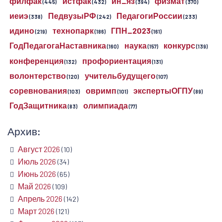
филфак
истфак
ин_яз
физмат
(445)
(432)
(394)
(370)
иеиэ
ПедвузыРФ
ПедагогиРоссии
(338)
(242)
(233)
идино
технопарк
ГПН_2023
(219)
(186)
(161)
ГодПедагогаНаставника
наука
конкурс
(160)
(157)
(139)
конференция
профориентация
(132)
(131)
волонтерство
учительбудущего
(120)
(107)
соревнования
овримп
экспертыОГПУ
(103)
(101)
(89)
ГодЗащитника
олимпиада
(83)
(77)
Архив:
Август 2026
(10)
Июль 2026
(34)
Июнь 2026
(65)
Май 2026
(109)
Апрель 2026
(142)
Март 2026
(121)