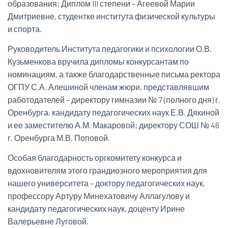
образования; Диплом III степени – Агеевой Марии
Дмитриевне, студентке института физической культуры
и спорта.
Руководитель Института педагогики и психологии О.В.
Кузьменкова вручила дипломы конкурсантам по
номинациям, а также благодарственные письма ректора
ОГПУ С.А. Алешиной членам жюри, представлявшим
работодателей – директору гимназии № 7 (полного дня) г.
Оренбурга, кандидату педагогических наук Е.В. Дякиной
и ее заместителю А.М. Макаровой; директору СОШ № 46
г. Оренбурга М.В. Поповой.
Особая благодарность оргкомитету конкурса и
вдохновителям этого грандиозного мероприятия для
нашего университета – доктору педагогических наук,
профессору Артуру Минехатовичу Аллагулову и
кандидату педагогических наук, доценту Ирине
Валерьевне Луговой.