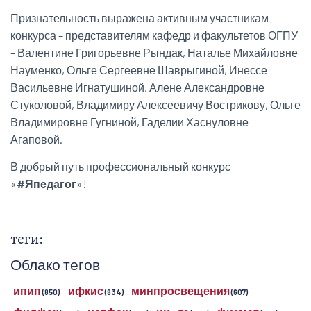
Признательность выражена активным участникам
конкурса – представителям кафедр и факультетов ОГПУ
– Валентине Григорьевне Рындак, Наталье Михайловне
Науменко, Ольге Сергеевне Шаврыгиной, Инессе
Васильевне Игнатушиной, Алене Александровне
Стуколовой, Владимиру Алексеевичу Вострикову, Ольге
Владимировне Гугниной, Гаделии Хаснуловне
Агаповой.
В добрый путь профессиональный конкурс
«
#Япедагог
»!
теги:
Облако тегов
ипип
ифкис
минпросвещения
(850)
(834)
(607)