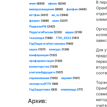
В пер
ипип
(850)
ифкис
(834)
Оренб
минпросвещения
(600)
филфак
(445)
отдел
истфак
(431)
ин_яз
(394)
олимп
физмат
(369)
иеиэ
(337)
ПедвузыРФ
(242)
Оргко
ПедагогиРоссии
(233)
идино
(219)
колле
технопарк
(186)
ГПН_2023
(161)
завис
ГодПедагогаНаставника
(160)
наука
(157)
конкурс
(139)
Для у
конференция
(132)
предс
профориентация
(130)
перво
волонтерство
(120)
второ
учительбудущего
(107)
соотв
соревнования
(103)
овримп
(101)
Торже
экспертыОГПУ
(88)
Оренб
ГодЗащитника
(83)
олимпиада
(77)
совме
метод
Архив:
учите