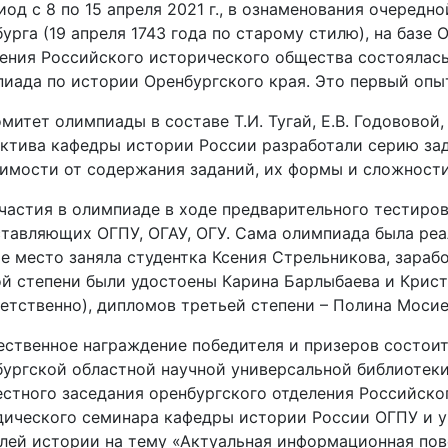
иод с 8 по 15 апреля 2021 г., в ознаменования очеред
урга (19 апреля 1743 года по старому стилю), на базе
ения Российского исторического общества состоялас
иада по истории Оренбургского края. Это первый опыт
митет олимпиады в составе Т.И. Тугай, Е.В. Годововой
ктива кафедры истории России разработали серию зада
имости от содержания заданий, их формы и сложности
частия в олимпиаде в ходе предварительного тестиров
тавляющих ОГПУ, ОГАУ, ОГУ. Сама олимпиада была реа
е место заняла студентка Ксения Стрельникова, зараб
й степени были удостоены Карина Барлыбаева и Крист
етственно), дипломов третьей степени – Полина Мосиен
ственное награждение победителя и призеров состоит
ургской областной научной универсальной библиотеки 
стного заседания оренбургского отделения Российско
ического семинара кафедры истории России ОГПУ и у
лей истории на тему «Актуальная информационная пов