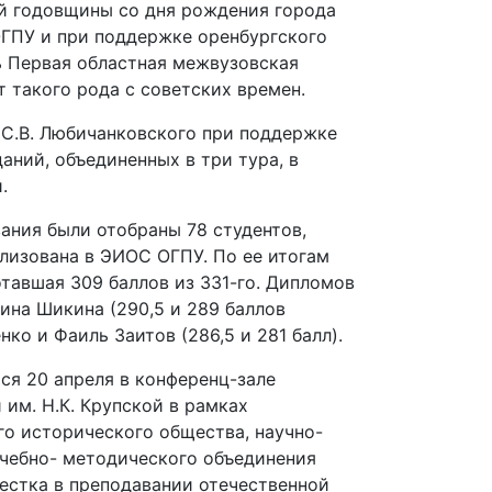
ной годовщины со дня рождения города
 ОГПУ и при поддержке оренбургского
ь Первая областная межвузовская
 такого рода с советских времен.
, С.В. Любичанковского при поддержке
ний, объединенных в три тура, в
.
ания были отобраны 78 студентов,
лизована в ЭИОС ОГПУ. По ее итогам
отавшая 309 баллов из 331-го. Дипломов
ина Шикина (290,5 и 289 баллов
ко и Фаиль Заитов (286,5 и 281 балл).
ся 20 апреля в конференц-зале
им. Н.К. Крупской в рамках
го исторического общества, научно-
чебно- методического объединения
естка в преподавании отечественной