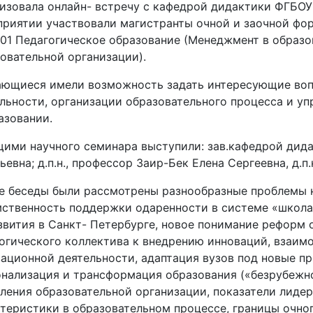
изовала онлайн- встречу с кафедрой дидактики ФГБОУ 
риятии участвовали магистранты очной и заочной фор
.01 Педагогическое образование (Менеджмент в образо
овательной организации).
ающиеся имели возможность задать интересующие во
льности, организации образовательного процесса и уп
азовании.
ими научного семинара выступили: зав.кафедрой дидак
ьевна; д.п.н., профессор Заир-Бек Елена Сергеевна, д.п
е беседы были рассмотрены разнообразные проблемы н
ственность поддержки одаренности в системе «школа
звития в Санкт- Петербурге, новое понимание реформ 
огического коллектива к внедрению инноваций, взаим
ационной деятельности, адаптация вузов под новые пр
нализация и трансформация образования («безрубежно
ления образовательной организации, показатели лидер
теристики в образовательном процессе, границы очно