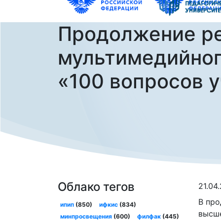
Продолжение р
мультимедийног
«100 вопросов 
Облако тегов
21.04
В про
ипип
(850)
ифкис
(834)
высше
минпросвещения
(600)
филфак
(445)