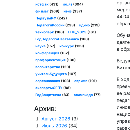
орган
истфак
(431)
ин_яз
(394)
мероп
физмат
(369)
иеиэ
(337)
44.04
ПедвузыРФ
(242)
образ
ПедагогиРоссии
(233)
идино
(219)
технопарк
(186)
ГПН_2023
(161)
Обуч
ГодПедагогаНаставника
(160)
деяте
наука
(157)
конкурс
(139)
в обр
конференция
(132)
профориентация
(130)
Ведущ
волонтерство
(120)
Витал
учительбудущего
(107)
В ход
соревнования
(103)
овримп
(101)
преем
экспертыОГПУ
(88)
ее ра
ГодЗащитника
(83)
олимпиада
(77)
педаг
иннов
Архив:
нацио
Август 2026
(3)
управ
Июль 2026
(34)
харак