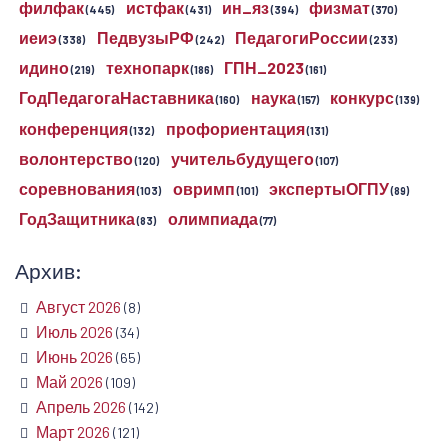
филфак
истфак
ин_яз
физмат
(445)
(431)
(394)
(370)
иеиэ
ПедвузыРФ
ПедагогиРоссии
(338)
(242)
(233)
идино
технопарк
ГПН_2023
(219)
(186)
(161)
ГодПедагогаНаставника
наука
конкурс
(160)
(157)
(139)
конференция
профориентация
(132)
(131)
волонтерство
учительбудущего
(120)
(107)
соревнования
овримп
экспертыОГПУ
(103)
(101)
(89)
ГодЗащитника
олимпиада
(83)
(77)
Архив:
Август 2026
(8)
Июль 2026
(34)
Июнь 2026
(65)
Май 2026
(109)
Апрель 2026
(142)
Март 2026
(121)