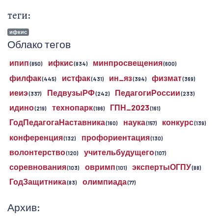
теги:
ифкис
Облако тегов
ипип
ифкис
минпросвещения
(850)
(834)
(600)
филфак
истфак
ин_яз
физмат
(445)
(431)
(394)
(369)
иеиэ
ПедвузыРФ
ПедагогиРоссии
(337)
(242)
(233)
идино
технопарк
ГПН_2023
(219)
(186)
(161)
ГодПедагогаНаставника
наука
конкурс
(160)
(157)
(139)
конференция
профориентация
(132)
(130)
волонтерство
учительбудущего
(120)
(107)
соревнования
овримп
экспертыОГПУ
(103)
(101)
(88)
ГодЗащитника
олимпиада
(83)
(77)
Архив: