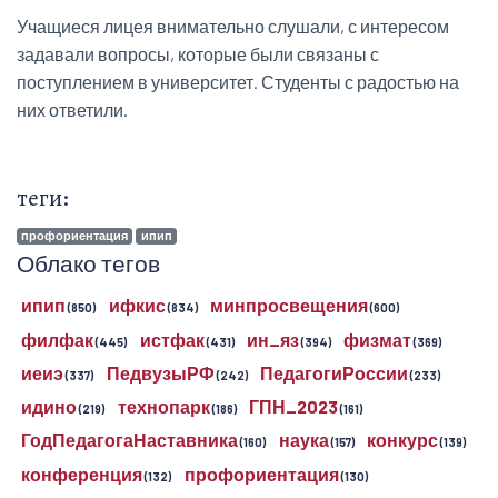
Учащиеся лицея внимательно слушали, с интересом
задавали вопросы, которые были связаны с
поступлением в университет. Студенты с радостью на
них ответили.
теги:
профориентация
ипип
Облако тегов
ипип
ифкис
минпросвещения
(850)
(834)
(600)
филфак
истфак
ин_яз
физмат
(445)
(431)
(394)
(369)
иеиэ
ПедвузыРФ
ПедагогиРоссии
(337)
(242)
(233)
идино
технопарк
ГПН_2023
(219)
(186)
(161)
ГодПедагогаНаставника
наука
конкурс
(160)
(157)
(139)
конференция
профориентация
(132)
(130)