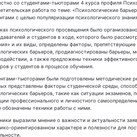
стно со студентами-тьюторами 4 курса профиля Псих
етительская работа по теме: «Психологические барье
нтами с целью популяризации психологического знания
ках психологического просвещения было организован
давателей и студентов в ходе, которого было рассмо
ия» и их виды, определены факторы, препятствующие
логических барьеров, продиагностированы барьеры,
одействии, а также предложены техники эффективног
ров у студентов в процессе обучения.
нтами-тьюторами были подготовлены методические ре
ых представлены факторы студенческой среды, спос
логических барьеров, такие как ситуации экзаменов, 
ции профессионального и личностного самоопределения
 обозначены техники работы с ними.
ники выразили мнение о важности и актуальности зая
ико-ориентированном характере и полезности для по
льности.