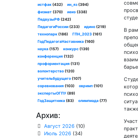
совме
истфак
(432)
ин_яз
(394)
просв
физмат
(370)
иеиэ
(338)
студе
ПедвузыРФ
(242)
ПедагогиРоссии
(233)
идино
(219)
В рам
технопарк
(186)
ГПН_2023
(161)
препо
ГодПедагогаНаставника
(160)
общен
наука
(157)
конкурс
(139)
психо
конференция
(132)
взаим
профориентация
(131)
барье
волонтерство
(120)
учительбудущего
(107)
Студе
соревнования
(103)
овримп
(101)
котор
экспертыОГПУ
(89)
психо
ГодЗащитника
(83)
олимпиада
(77)
ситуа
также
Архив:
Участ
Август 2026
(10)
практ
Июль 2026
(34)
деяте