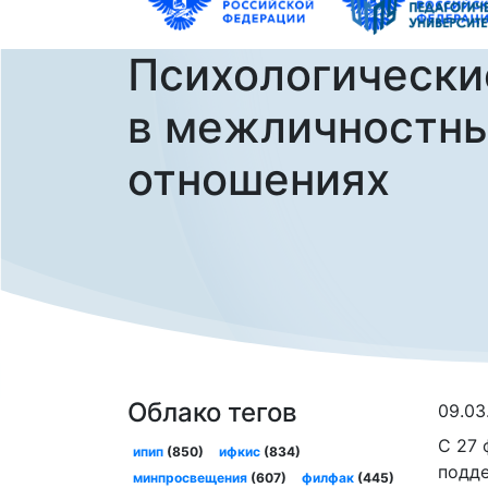
Психологически
в межличностн
отношениях
Облако тегов
09.03
С 27 
ипип
(850)
ифкис
(834)
подде
минпросвещения
(607)
филфак
(445)