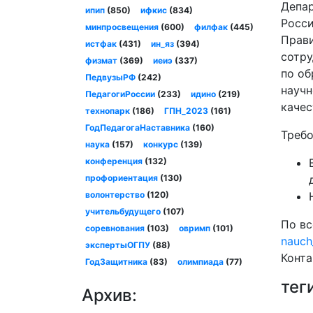
Депар
ипип
(850)
ифкис
(834)
Росси
минпросвещения
(600)
филфак
(445)
Прави
истфак
(431)
ин_яз
(394)
сотру
физмат
(369)
иеиэ
(337)
по об
ПедвузыРФ
(242)
научн
ПедагогиРоссии
(233)
идино
(219)
качес
технопарк
(186)
ГПН_2023
(161)
ГодПедагогаНаставника
(160)
Требо
наука
(157)
конкурс
(139)
конференция
(132)
профориентация
(130)
волонтерство
(120)
учительбудущего
(107)
По вс
соревнования
(103)
овримп
(101)
nauch
экспертыОГПУ
(88)
Конта
ГодЗащитника
(83)
олимпиада
(77)
тег
Архив: