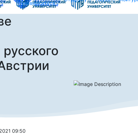
университете
ве
 русского
 Австрии
.2021 09:50