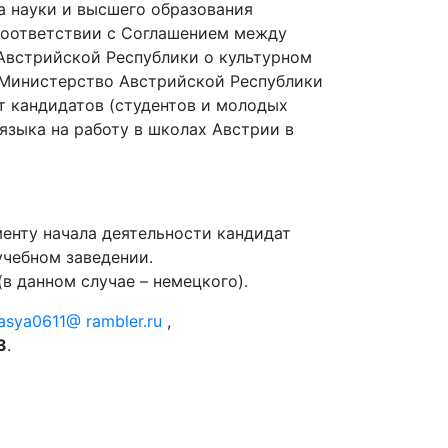
 науки и высшего образования
соответствии с Соглашением между
Австрийской Республики о культурном
ое Министерство Австрийской Республики
т кандидатов (студентов и молодых
языка на работу в школах Австрии в
менту начала деятельности кандидат
учебном заведении.
в данном случае – немецкого).
asya0611@ rambler.ru
,
3
.