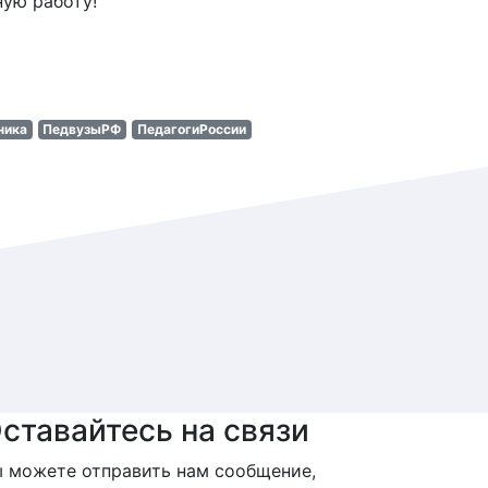
ную работу!
ника
ПедвузыРФ
ПедагогиРоссии
ставайтесь на связи
 можете отправить нам сообщение,