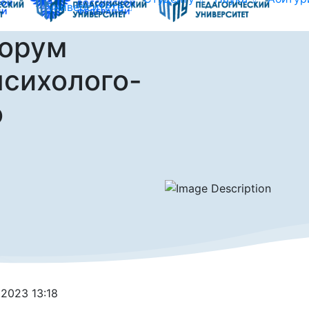
университете
форум
сихолого-
о
.2023 13:18