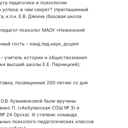
та педагогики и психологии
 успеха: в чем секрет? (приглашенный
, к.п.н. Е.В. Дякина (базовая школа
– педагог-психолог МАОУ «Нежинский
ый гость – канд.пед.наук, доцент
 – учитель истории и обществознания
ки высшей школы Е.Е. Перницкий);
тавка, посвященная 200-летию со дня
О.В. Кузьменковой были вручены
енко П. («Акбулакская СОШ № 3) и
 24 Орска). III степени: команда
ных психолого-педагогических классов