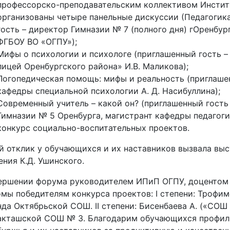
профессорско-преподавательским коллективом Институ
организованы четыре панельные дискуссии (Педагогика
гость – директор Гимназии № 7 (полного дня) гОренбурга
ФГБОУ ВО «ОГПУ»);
Мифы о психологии и психологе (приглашенный гость 
лицей Оренбургского района» И.В. Маликова);
Логопедическая помощь: мифы и реальность (приглашенн
кафедры специальной психологии А. Д. Насибуллина);
Современный учитель – какой он? (приглашенный гость
Гимназии № 5 Оренбурга, магистрант кафедры педагоги
конкурс социально-воспитательных проектов.
 отклик у обучающихся и их наставников вызвала выс
ния К.Д. Ушинского.
ершении форума руководителем ИПиП ОГПУ, доцентом 
мы победителям конкурса проектов: I степени: Трофим
да Октябрьской СОШ. II степени: Бисенбаева А. («СОШ №
акташской СОШ № 3. Благодарим обучающихся профиль