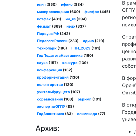
В рам
ипип
(850)
ифкис
(834)
ОГПУ 
минпросвещения
(600)
филфак
(445)
регио
истфак
(431)
ин_яз
(394)
психо
физмат
(369)
иеиэ
(337)
ПедвузыРФ
(242)
Страт
ПедагогиРоссии
(233)
идино
(219)
профе
технопарк
(186)
ГПН_2023
(161)
ценно
ГодПедагогаНаставника
(160)
разви
наука
(157)
конкурс
(139)
собст
конференция
(132)
профориентация
(130)
В фор
волонтерство
(120)
Оренб
учительбудущего
(107)
Октяб
соревнования
(103)
овримп
(101)
В отк
экспертыОГПУ
(88)
Горде
ГодЗащитника
(83)
олимпиада
(77)
униве
Архив: