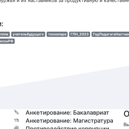
уржья и их наставников за продуктивную и качествен
и:
пппк
учительбудущего
технопарк
ГПН_2023
ГодПедагогаНастав
ассыРФ
О
Анкетирование: Бакалавриат
Анкетирование: Магистратура
Вы
Противодействие коррупции