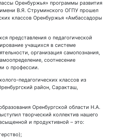
классы Оренбуржья» программы развития
 имени В.Я. Струминского ОГПУ прошел
ских классов Оренбуржья «Амбассадоры
хся представления о педагогической
тирование учащихся в системе
ятельности, организация самопознания,
самоопределение, соотнесение
и о профессии.
олого-педагогических классов из
 Оренбургский район, Саракташ,
образования Оренбургской области Н.А.
выступил творческий коллектив нашего
асыщенной и продуктивной – это:
ерство);