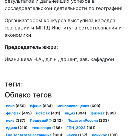
результатов и дальнейших успехов в
исследовательской деятельности по географии!
Организатором конкурса выступила кафедра
географии и МПГД Института естествознания и
экономики.
Председатель жюри:
Иванищева Н.А., д.п.н., доцент, зав. кафедрой
теги:
Облако тегов
ипип
(850)
ифкис
(834)
минпросвещения
(600)
филфак
(445)
истфак
(431)
ин_яз
(394)
физмат
(369)
иеиэ
(337)
ПедвузыРФ
(242)
ПедагогиРоссии
(233)
идино
(219)
технопарк
(186)
ГПН_2023
(161)
ГодПедагогаНаставника
(160)
наука
(157)
конкурс
(139)