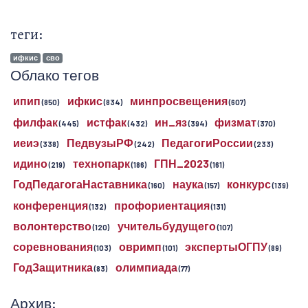
теги:
ифкис
сво
Облако тегов
ипип
ифкис
минпросвещения
(850)
(834)
(607)
филфак
истфак
ин_яз
физмат
(445)
(432)
(394)
(370)
иеиэ
ПедвузыРФ
ПедагогиРоссии
(338)
(242)
(233)
идино
технопарк
ГПН_2023
(219)
(186)
(161)
ГодПедагогаНаставника
наука
конкурс
(160)
(157)
(139)
конференция
профориентация
(132)
(131)
волонтерство
учительбудущего
(120)
(107)
соревнования
овримп
экспертыОГПУ
(103)
(101)
(89)
ГодЗащитника
олимпиада
(83)
(77)
Архив: