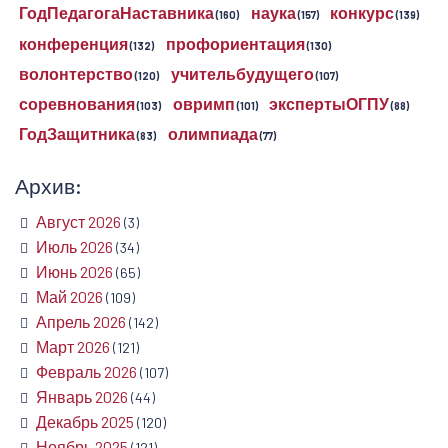
ГодПедагогаНаставника
наука
конкурс
(160)
(157)
(139)
конференция
профориентация
(132)
(130)
волонтерство
учительбудущего
(120)
(107)
соревнования
овримп
экспертыОГПУ
(103)
(101)
(88)
ГодЗащитника
олимпиада
(83)
(77)
Архив:
Август 2026
(3)
Июль 2026
(34)
Июнь 2026
(65)
Май 2026
(109)
Апрель 2026
(142)
Март 2026
(121)
Февраль 2026
(107)
Январь 2026
(44)
Декабрь 2025
(120)
Ноябрь 2025
(121)