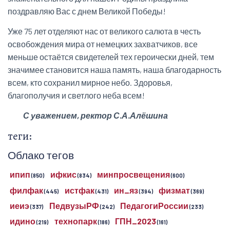
поздравляю Вас с днем Великой Победы!
Уже 75 лет отделяют нас от великого салюта в честь
освобождения мира от немецких захватчиков, все
меньше остаётся свидетелей тех героически дней, тем
значимее становится наша память, наша благодарность
всем, кто сохранил мирное небо. Здоровья,
благополучия и светлого неба всем!
С уважением, ректор С.А.Алёшина
теги:
Облако тегов
ипип
ифкис
минпросвещения
(850)
(834)
(600)
филфак
истфак
ин_яз
физмат
(445)
(431)
(394)
(369)
иеиэ
ПедвузыРФ
ПедагогиРоссии
(337)
(242)
(233)
идино
технопарк
ГПН_2023
(219)
(186)
(161)