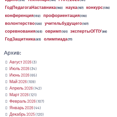
(219)
(186)
(161)
ГодПедагогаНаставника
наука
конкурс
(160)
(157)
(139)
конференция
профориентация
(132)
(130)
волонтерство
учительбудущего
(120)
(107)
соревнования
овримп
экспертыОГПУ
(103)
(101)
(88)
ГодЗащитника
олимпиада
(83)
(77)
Архив:
Август 2026
(3)
Июль 2026
(34)
Июнь 2026
(65)
Май 2026
(109)
Апрель 2026
(142)
Март 2026
(121)
Февраль 2026
(107)
Январь 2026
(44)
Декабрь 2025
(120)