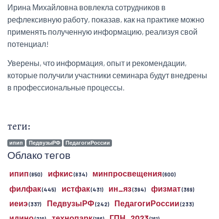
Ирина Михайловна вовлекла сотрудников в
рефлексивную работу, показав, как на практике можно
применять полученную информацию, реализуя свой
потенциал!
Уверены, что информация, опыт и рекомендации,
которые получили участники семинара будут внедрены
в профессиональные процессы.
теги:
ипип
ПедвузыРФ
ПедагогиРоссии
Облако тегов
ипип
ифкис
минпросвещения
(850)
(834)
(600)
филфак
истфак
ин_яз
физмат
(445)
(431)
(394)
(369)
иеиэ
ПедвузыРФ
ПедагогиРоссии
(337)
(242)
(233)
идино
технопарк
ГПН_2023