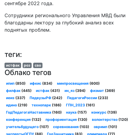
сентябре 2022 года.
Сотрудники регионального Управления МВД были
благодарны лектору за глубокий анализ всех
поднятых проблем.
теги:
истфак
роз
сво
Облако тегов
ипип
(850)
ифкис
(834)
минпросвещения
(600)
филфак
(445)
истфак
(431)
ин_яз
(394)
физмат
(369)
иеиэ
(337)
ПедвузыРФ
(242)
ПедагогиРоссии
(233)
идино
(219)
технопарк
(186)
ГПН_2023
(161)
ГодПедагогаНаставника
(160)
наука
(157)
конкурс
(139)
конференция
(132)
профориентация
(130)
волонтерство
(120)
учительбудущего
(107)
соревнования
(103)
овримп
(101)
экспертыОГПУ
(88)
ГодЗащитника
(83)
олимпиада
(77)