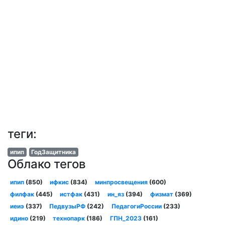
теги:
ипип
ГодЗащитника
Облако тегов
ипип
(850)
ифкис
(834)
минпросвещения
(600)
филфак
(445)
истфак
(431)
ин_яз
(394)
физмат
(369)
иеиэ
(337)
ПедвузыРФ
(242)
ПедагогиРоссии
(233)
идино
(219)
технопарк
(186)
ГПН_2023
(161)