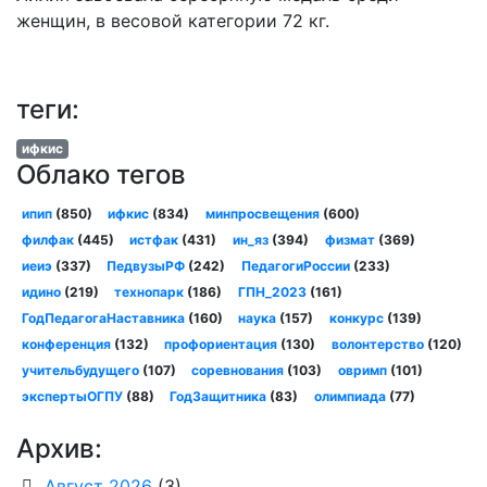
женщин, в весовой категории 72 кг.
теги:
ифкис
Облако тегов
ипип
(850)
ифкис
(834)
минпросвещения
(600)
филфак
(445)
истфак
(431)
ин_яз
(394)
физмат
(369)
иеиэ
(337)
ПедвузыРФ
(242)
ПедагогиРоссии
(233)
идино
(219)
технопарк
(186)
ГПН_2023
(161)
ГодПедагогаНаставника
(160)
наука
(157)
конкурс
(139)
конференция
(132)
профориентация
(130)
волонтерство
(120)
учительбудущего
(107)
соревнования
(103)
овримп
(101)
экспертыОГПУ
(88)
ГодЗащитника
(83)
олимпиада
(77)
Архив:
Август 2026
(3)