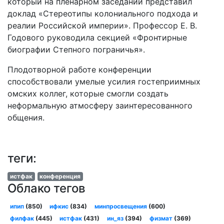
который на пленарном заседании представил
доклад «Стереотипы колониального подхода и
реалии Российской империи». Профессор Е. В.
Годового руководила секцией «Фронтирные
биографии Степного пограничья».
Плодотворной работе конференции
способствовали умелые усилия гостеприимных
омских коллег, которые смогли создать
неформальную атмосферу заинтересованного
общения.
теги:
истфак
конференция
Облако тегов
ипип
(850)
ифкис
(834)
минпросвещения
(600)
филфак
(445)
истфак
(431)
ин_яз
(394)
физмат
(369)