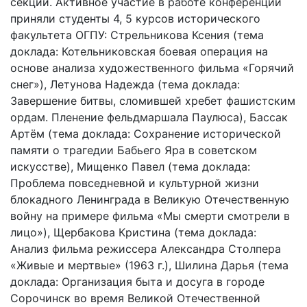
секции. Активное участие в работе конференции
приняли студенты 4, 5 курсов исторического
факультета ОГПУ: Стрельникова Ксения (тема
доклада: Котельниковская боевая операция на
основе анализа художественного фильма «Горячий
снег»), Летунова Надежда (тема доклада:
Завершение битвы, сломившей хребет фашистским
ордам. Пленение фельдмаршала Паулюса), Бассак
Артём (тема доклада: Сохранение исторической
памяти о трагедии Бабьего Яра в советском
искусстве), Мищенко Павел (тема доклада:
Проблема повседневной и культурной жизни
блокадного Ленинграда в Великую Отечественную
войну на примере фильма «Мы смерти смотрели в
лицо»), Щербакова Кристина (тема доклада:
Анализ фильма режиссера Александра Столпера
«Живые и мертвые» (1963 г.), Шилина Дарья (тема
доклада: Организация быта и досуга в городе
Сорочинск во время Великой Отечественной