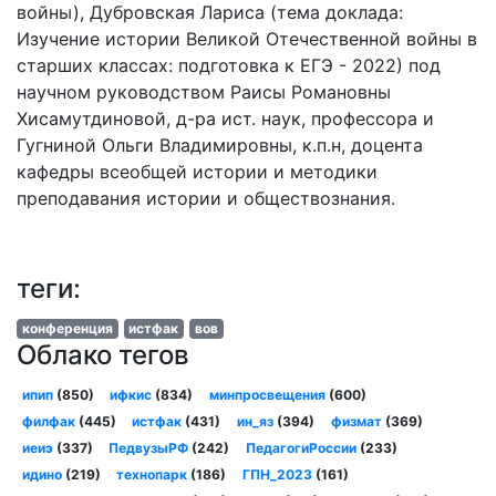
войны), Дубровская Лариса (тема доклада:
Изучение истории Великой Отечественной войны в
старших классах: подготовка к ЕГЭ - 2022) под
научном руководством Раисы Романовны
Хисамутдиновой, д-ра ист. наук, профессора и
Гугниной Ольги Владимировны, к.п.н, доцента
кафедры всеобщей истории и методики
преподавания истории и обществознания.
теги:
конференция
истфак
вов
Облако тегов
ипип
(850)
ифкис
(834)
минпросвещения
(600)
филфак
(445)
истфак
(431)
ин_яз
(394)
физмат
(369)
иеиэ
(337)
ПедвузыРФ
(242)
ПедагогиРоссии
(233)
идино
(219)
технопарк
(186)
ГПН_2023
(161)