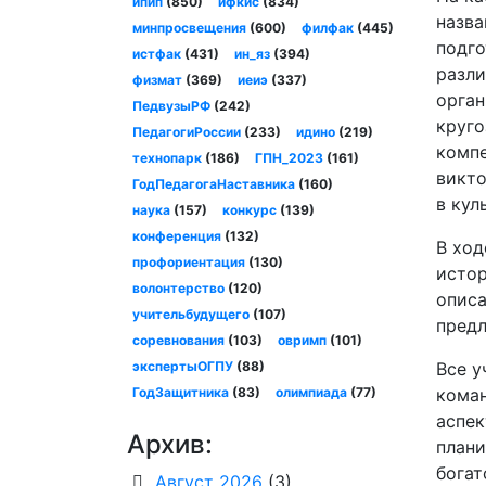
ипип
(850)
ифкис
(834)
назва
минпросвещения
(600)
филфак
(445)
подго
истфак
(431)
ин_яз
(394)
разли
физмат
(369)
иеиэ
(337)
орган
ПедвузыРФ
(242)
круго
ПедагогиРоссии
(233)
идино
(219)
компе
технопарк
(186)
ГПН_2023
(161)
викто
ГодПедагогаНаставника
(160)
в кул
наука
(157)
конкурс
(139)
конференция
(132)
В ход
профориентация
(130)
истор
волонтерство
(120)
описа
учительбудущего
(107)
предл
соревнования
(103)
овримп
(101)
экспертыОГПУ
(88)
Все у
ГодЗащитника
(83)
олимпиада
(77)
коман
аспек
Архив:
плани
богат
Август 2026
(3)