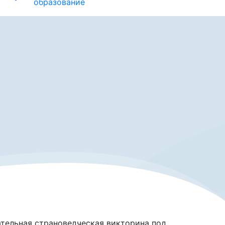
образование
ательная страноведческая викторина под