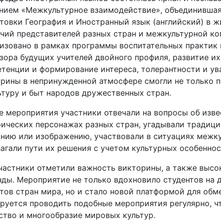
нием «Межкультурное взаимодействие», объединившая 
товки География и Иностранный язык (английский) в 
чий представителей разных стран и межкультурной к
изовано в рамках программы воспитательных практик 
зора будущих учителей двойного профиля, развитие 
тенции и формирование интереса, толерантности и ув
рины в непринужденной атмосфере смогли не только пр
ьтуру и быт народов дружественных стран.
е мероприятия участники отвечали на вопросы об изв
ических персонажах разных стран, угадывали традици
нию или изображению, участвовали в ситуациях межк
агали пути их решения с учетом культурных особенно
частники отметили важность викторины, а также высо
ды. Мероприятие не только вдохновило студентов на 
тов стран мира, но и стало новой платформой для обм
руется проводить подобные мероприятия регулярно, ч
ство и многообразие мировых культур.