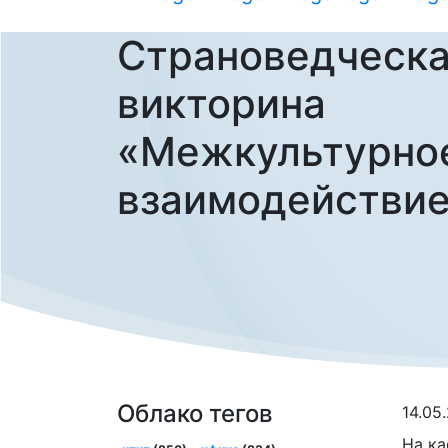
Страноведческ
викторина
«Межкультурно
взаимодействи
Облако тегов
14.05
На ка