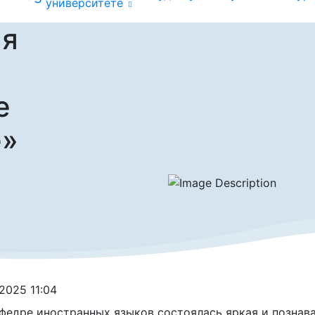
университете
ая
е
е»
.2025 11:04
федре иностранных языков состоялась яркая и познав