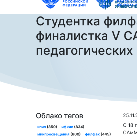
Студентка филф
финалистка V 
педагогических
Облако тегов
25.11.
С 18 
ипип
(850)
ифкис
(834)
САмМИ
минпросвещения
(600)
филфак
(445)