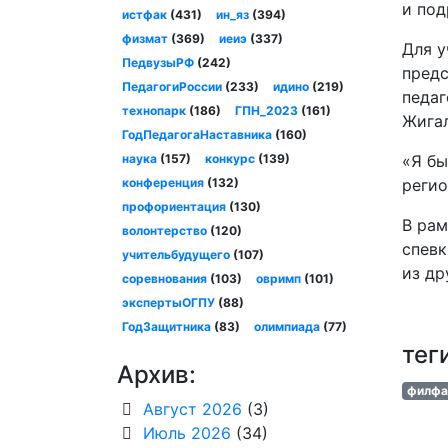
и под
истфак
(431)
ин_яз
(394)
физмат
(369)
иеиэ
(337)
Для у
ПедвузыРФ
(242)
предс
ПедагогиРоссии
(233)
идино
(219)
педаг
технопарк
(186)
ГПН_2023
(161)
Жигал
ГодПедагогаНаставника
(160)
наука
(157)
конкурс
(139)
«Я бы
конференция
(132)
регио
профориентация
(130)
В рам
волонтерство
(120)
спевк
учительбудущего
(107)
из др
соревнования
(103)
овримп
(101)
экспертыОГПУ
(88)
ГодЗащитника
(83)
олимпиада
(77)
тег
Архив:
филфа
Август 2026
(3)
Июль 2026
(34)