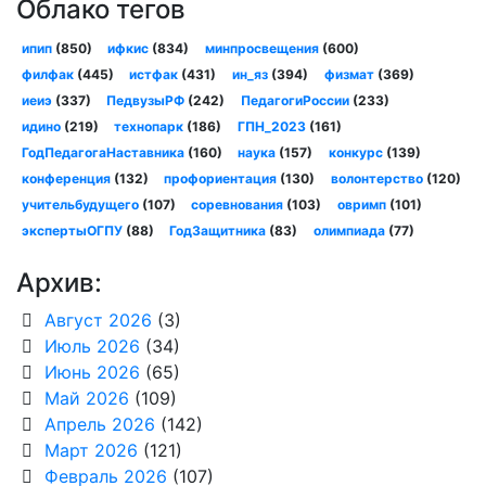
Облако тегов
ипип
(850)
ифкис
(834)
минпросвещения
(600)
филфак
(445)
истфак
(431)
ин_яз
(394)
физмат
(369)
иеиэ
(337)
ПедвузыРФ
(242)
ПедагогиРоссии
(233)
идино
(219)
технопарк
(186)
ГПН_2023
(161)
ГодПедагогаНаставника
(160)
наука
(157)
конкурс
(139)
конференция
(132)
профориентация
(130)
волонтерство
(120)
учительбудущего
(107)
соревнования
(103)
овримп
(101)
экспертыОГПУ
(88)
ГодЗащитника
(83)
олимпиада
(77)
Архив:
Август 2026
(3)
Июль 2026
(34)
Июнь 2026
(65)
Май 2026
(109)
Апрель 2026
(142)
Март 2026
(121)
Февраль 2026
(107)