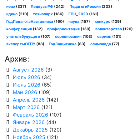
иеиэ
(337)
ПедвузыРФ
(242)
ПедагогиРоссии
(233)
идино
(219)
технопарк
(186)
ГПН_2023
(161)
ГодПедагогаНаставника
(160)
наука
(157)
конкурс
(139)
конференция
(132)
профориентация
(130)
волонтерство
(120)
учительбудущего
(107)
соревнования
(103)
овримп
(101)
экспертыОГПУ
(88)
ГодЗащитника
(83)
олимпиада
(77)
Архив:
Август 2026
(3)
Июль 2026
(34)
Июнь 2026
(65)
Май 2026
(109)
Апрель 2026
(142)
Март 2026
(121)
Февраль 2026
(107)
Январь 2026
(44)
Декабрь 2025
(120)
Ноябрь 2025
(121)