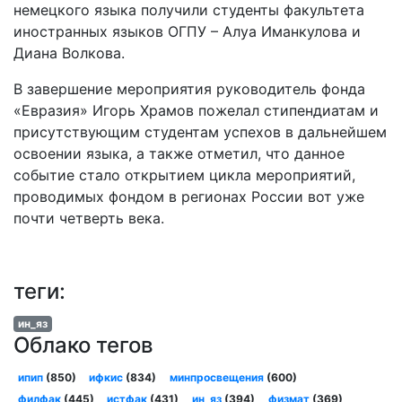
немецкого языка получили студенты факультета
иностранных языков ОГПУ – Алуа Иманкулова и
Диана Волкова.
В завершение мероприятия руководитель фонда
«Евразия» Игорь Храмов пожелал стипендиатам и
присутствующим студентам успехов в дальнейшем
освоении языка, а также отметил, что данное
событие стало открытием цикла мероприятий,
проводимых фондом в регионах России вот уже
почти четверть века.
теги:
ин_яз
Облако тегов
ипип
(850)
ифкис
(834)
минпросвещения
(600)
филфак
(445)
истфак
(431)
ин_яз
(394)
физмат
(369)