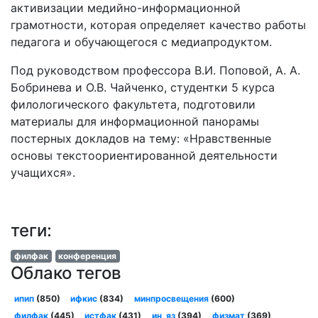
активизации медийно-информационной
грамотности, которая определяет качество работы
педагога и обучающегося с медиапродуктом.
Под руководством профессора В.И. Поповой, А. А.
Бобринева и О.В. Чайченко, студентки 5 курса
филологического факультета, подготовили
материалы для информационной панорамы
постерных докладов на тему: «Нравственные
основы текстоориентированной деятельности
учащихся».
теги:
филфак
конференция
Облако тегов
ипип
(850)
ифкис
(834)
минпросвещения
(600)
филфак
(445)
истфак
(431)
ин_яз
(394)
физмат
(369)