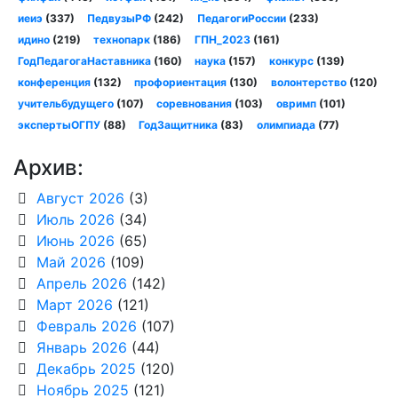
иеиэ
(337)
ПедвузыРФ
(242)
ПедагогиРоссии
(233)
идино
(219)
технопарк
(186)
ГПН_2023
(161)
ГодПедагогаНаставника
(160)
наука
(157)
конкурс
(139)
конференция
(132)
профориентация
(130)
волонтерство
(120)
учительбудущего
(107)
соревнования
(103)
овримп
(101)
экспертыОГПУ
(88)
ГодЗащитника
(83)
олимпиада
(77)
Архив:
Август 2026
(3)
Июль 2026
(34)
Июнь 2026
(65)
Май 2026
(109)
Апрель 2026
(142)
Март 2026
(121)
Февраль 2026
(107)
Январь 2026
(44)
Декабрь 2025
(120)
Ноябрь 2025
(121)