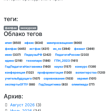
теги:
филфак
экскурсия
Облако тегов
ипип
(850)
ифкис
(834)
минпросвещения
(600)
филфак
(445)
истфак
(431)
ин_яз
(394)
физмат
(369)
иеиэ
(337)
ПедвузыРФ
(242)
ПедагогиРоссии
(233)
идино
(219)
технопарк
(186)
ГПН_2023
(161)
ГодПедагогаНаставника
(160)
наука
(157)
конкурс
(139)
конференция
(132)
профориентация
(130)
волонтерство
(120)
учительбудущего
(107)
соревнования
(103)
овримп
(101)
экспертыОГПУ
(88)
ГодЗащитника
(83)
олимпиада
(77)
Архив:
Август 2026
(3)
Июль 2026
(34)