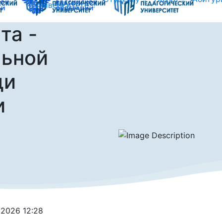
университете
та -
льной
ди
и
.2026 12:28