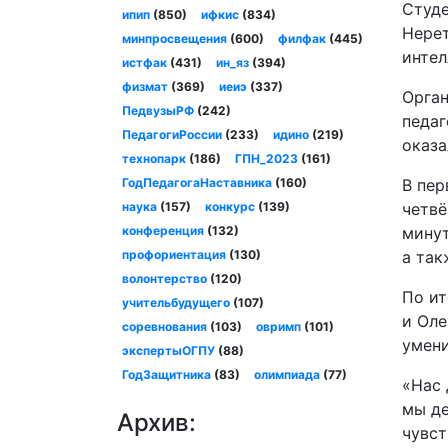
Студе
ипип
(850)
ифкис
(834)
Нерет
минпросвещения
(600)
филфак
(445)
интел
истфак
(431)
ин_яз
(394)
физмат
(369)
иеиэ
(337)
Орган
ПедвузыРФ
(242)
педаг
ПедагогиРоссии
(233)
идино
(219)
оказа
технопарк
(186)
ГПН_2023
(161)
ГодПедагогаНаставника
(160)
В пер
наука
(157)
конкурс
(139)
четвё
конференция
(132)
минут
профориентация
(130)
а так
волонтерство
(120)
По ит
учительбудущего
(107)
и Оле
соревнования
(103)
овримп
(101)
умени
экспертыОГПУ
(88)
ГодЗащитника
(83)
олимпиада
(77)
«Нас 
мы де
Архив:
чувст