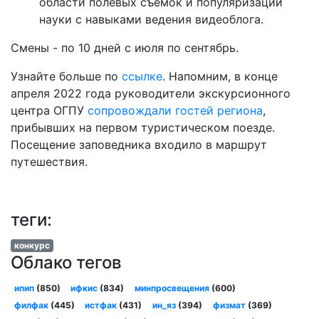
области полевых съёмок и популяризации
науки с навыками ведения видеоблога.
Смены - по 10 дней с июля по сентябрь.
Узнайте больше по
ссылке
. Напомним, в конце
апреля 2022 года руководители экскурсионного
центра ОГПУ
сопровождали гостей региона
,
прибывших на первом туристическом поезде.
Посещение заповедника входило в маршрут
путешествия.
теги:
конкурс
Облако тегов
ипип
(850)
ифкис
(834)
минпросвещения
(600)
филфак
(445)
истфак
(431)
ин_яз
(394)
физмат
(369)