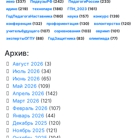
иеиэ
(337)
ПедвузыРФ
(242)
ПедагогиРоссии
(233)
идино
(219)
технопарк
(186)
ГПН_2023
(161)
ГодПедагогаНаставника
(160)
наука
(157)
конкурс
(139)
конференция
(132)
профориентация
(130)
волонтерство
(120)
учительбудущего
(107)
соревнования
(103)
овримп
(101)
экспертыОГПУ
(88)
ГодЗащитника
(83)
олимпиада
(77)
Архив:
Август 2026
(3)
Июль 2026
(34)
Июнь 2026
(65)
Май 2026
(109)
Апрель 2026
(142)
Март 2026
(121)
Февраль 2026
(107)
Январь 2026
(44)
Декабрь 2025
(120)
Ноябрь 2025
(121)
Октябрь 2025
(104)