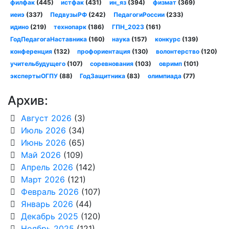
филфак
(445)
истфак
(431)
ин_яз
(394)
физмат
(369)
иеиэ
(337)
ПедвузыРФ
(242)
ПедагогиРоссии
(233)
идино
(219)
технопарк
(186)
ГПН_2023
(161)
ГодПедагогаНаставника
(160)
наука
(157)
конкурс
(139)
конференция
(132)
профориентация
(130)
волонтерство
(120)
учительбудущего
(107)
соревнования
(103)
овримп
(101)
экспертыОГПУ
(88)
ГодЗащитника
(83)
олимпиада
(77)
Архив:
Август 2026
(3)
Июль 2026
(34)
Июнь 2026
(65)
Май 2026
(109)
Апрель 2026
(142)
Март 2026
(121)
Февраль 2026
(107)
Январь 2026
(44)
Декабрь 2025
(120)
Ноябрь 2025
(121)