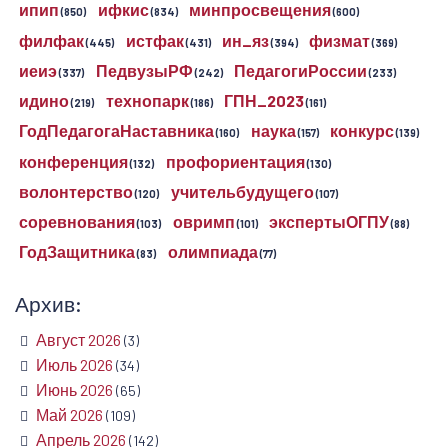
ипип
ифкис
минпросвещения
(850)
(834)
(600)
филфак
истфак
ин_яз
физмат
(445)
(431)
(394)
(369)
иеиэ
ПедвузыРФ
ПедагогиРоссии
(337)
(242)
(233)
идино
технопарк
ГПН_2023
(219)
(186)
(161)
ГодПедагогаНаставника
наука
конкурс
(160)
(157)
(139)
конференция
профориентация
(132)
(130)
волонтерство
учительбудущего
(120)
(107)
соревнования
овримп
экспертыОГПУ
(103)
(101)
(88)
ГодЗащитника
олимпиада
(83)
(77)
Архив:
Август 2026
(3)
Июль 2026
(34)
Июнь 2026
(65)
Май 2026
(109)
Апрель 2026
(142)