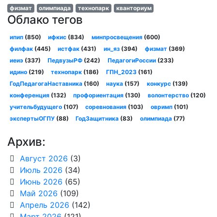
физмат
олимпиада
технопарк
кванториум
Облако тегов
ипип
(850)
ифкис
(834)
минпросвещения
(600)
филфак
(445)
истфак
(431)
ин_яз
(394)
физмат
(369)
иеиэ
(337)
ПедвузыРФ
(242)
ПедагогиРоссии
(233)
идино
(219)
технопарк
(186)
ГПН_2023
(161)
ГодПедагогаНаставника
(160)
наука
(157)
конкурс
(139)
конференция
(132)
профориентация
(130)
волонтерство
(120)
учительбудущего
(107)
соревнования
(103)
овримп
(101)
экспертыОГПУ
(88)
ГодЗащитника
(83)
олимпиада
(77)
Архив:
Август 2026
(3)
Июль 2026
(34)
Июнь 2026
(65)
Май 2026
(109)
Апрель 2026
(142)
Март 2026
(121)