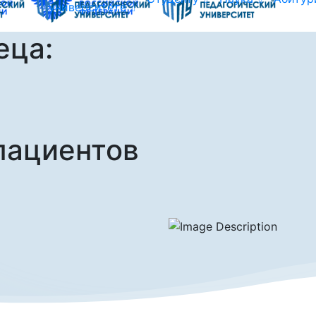
университете
еца:
пациентов