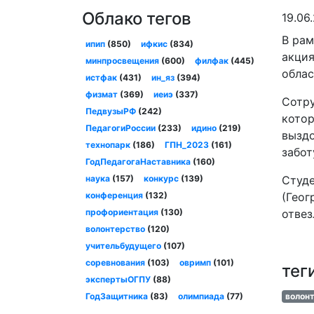
Облако тегов
19.06
В рам
ипип
(850)
ифкис
(834)
акция
минпросвещения
(600)
филфак
(445)
облас
истфак
(431)
ин_яз
(394)
физмат
(369)
иеиэ
(337)
Сотру
ПедвузыРФ
(242)
котор
ПедагогиРоссии
(233)
идино
(219)
выздо
технопарк
(186)
ГПН_2023
(161)
забот
ГодПедагогаНаставника
(160)
наука
(157)
конкурс
(139)
Студе
конференция
(132)
(Геог
профориентация
(130)
отвез
волонтерство
(120)
учительбудущего
(107)
соревнования
(103)
овримп
(101)
тег
экспертыОГПУ
(88)
ГодЗащитника
(83)
олимпиада
(77)
волон