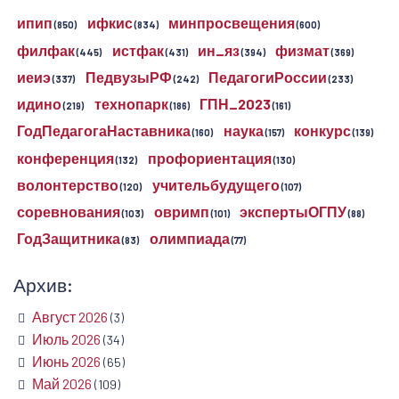
ипип
ифкис
минпросвещения
(850)
(834)
(600)
филфак
истфак
ин_яз
физмат
(445)
(431)
(394)
(369)
иеиэ
ПедвузыРФ
ПедагогиРоссии
(337)
(242)
(233)
идино
технопарк
ГПН_2023
(219)
(186)
(161)
ГодПедагогаНаставника
наука
конкурс
(160)
(157)
(139)
конференция
профориентация
(132)
(130)
волонтерство
учительбудущего
(120)
(107)
соревнования
овримп
экспертыОГПУ
(103)
(101)
(88)
ГодЗащитника
олимпиада
(83)
(77)
Архив:
Август 2026
(3)
Июль 2026
(34)
Июнь 2026
(65)
Май 2026
(109)