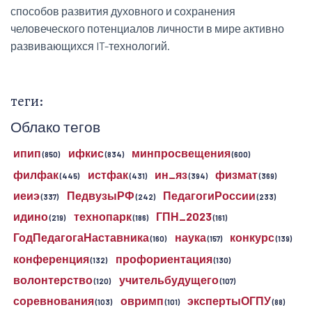
способов развития духовного и сохранения
человеческого потенциалов личности в мире активно
развивающихся IT-технологий.
теги:
Облако тегов
ипип
ифкис
минпросвещения
(850)
(834)
(600)
филфак
истфак
ин_яз
физмат
(445)
(431)
(394)
(369)
иеиэ
ПедвузыРФ
ПедагогиРоссии
(337)
(242)
(233)
идино
технопарк
ГПН_2023
(219)
(186)
(161)
ГодПедагогаНаставника
наука
конкурс
(160)
(157)
(139)
конференция
профориентация
(132)
(130)
волонтерство
учительбудущего
(120)
(107)
соревнования
овримп
экспертыОГПУ
(103)
(101)
(88)