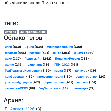
объединили около 3 млн человек.
теги:
истфак
минпросвещения
Облако тегов
ипип
(850)
ифкис
(834)
минпросвещения
(600)
филфак
(445)
истфак
(431)
ин_яз
(394)
физмат
(369)
иеиэ
(337)
ПедвузыРФ
(242)
ПедагогиРоссии
(233)
идино
(219)
технопарк
(186)
ГПН_2023
(161)
ГодПедагогаНаставника
(160)
наука
(157)
конкурс
(139)
конференция
(132)
профориентация
(130)
волонтерство
(120)
учительбудущего
(107)
соревнования
(103)
овримп
(101)
экспертыОГПУ
(88)
ГодЗащитника
(83)
олимпиада
(77)
Архив:
Август 2026
(3)