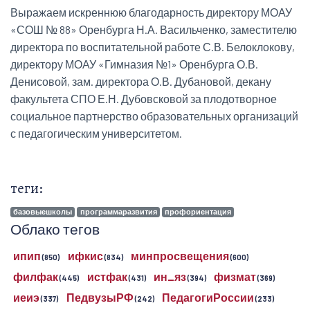
Выражаем искреннюю благодарность директору МОАУ
«СОШ № 88» Оренбурга Н.А. Васильченко, заместителю
директора по воспитательной работе С.В. Белоклокову,
директору МОАУ «Гимназия №1» Оренбурга О.В.
Денисовой, зам. директора О.В. Дубановой, декану
факультета СПО Е.Н. Дубовсковой за плодотворное
социальное партнерство образовательных организаций
с педагогическим университетом.
теги:
базовыешколы
программаразвития
профориентация
Облако тегов
ипип
ифкис
минпросвещения
(850)
(834)
(600)
филфак
истфак
ин_яз
физмат
(445)
(431)
(394)
(369)
иеиэ
ПедвузыРФ
ПедагогиРоссии
(337)
(242)
(233)