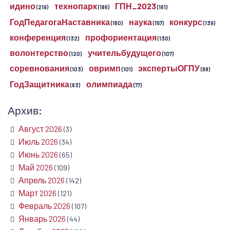
идино
технопарк
ГПН_2023
(219)
(186)
(161)
ГодПедагогаНаставника
наука
конкурс
(160)
(157)
(139)
конференция
профориентация
(132)
(130)
волонтерство
учительбудущего
(120)
(107)
соревнования
овримп
экспертыОГПУ
(103)
(101)
(88)
ГодЗащитника
олимпиада
(83)
(77)
Архив:
Август 2026
(3)
Июль 2026
(34)
Июнь 2026
(65)
Май 2026
(109)
Апрель 2026
(142)
Март 2026
(121)
Февраль 2026
(107)
Январь 2026
(44)