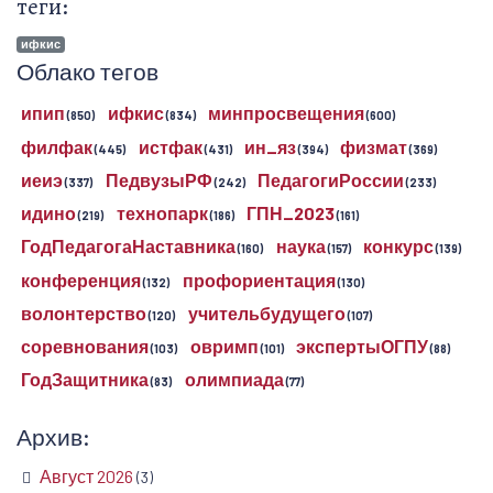
теги:
ифкис
Облако тегов
ипип
ифкис
минпросвещения
(850)
(834)
(600)
филфак
истфак
ин_яз
физмат
(445)
(431)
(394)
(369)
иеиэ
ПедвузыРФ
ПедагогиРоссии
(337)
(242)
(233)
идино
технопарк
ГПН_2023
(219)
(186)
(161)
ГодПедагогаНаставника
наука
конкурс
(160)
(157)
(139)
конференция
профориентация
(132)
(130)
волонтерство
учительбудущего
(120)
(107)
соревнования
овримп
экспертыОГПУ
(103)
(101)
(88)
ГодЗащитника
олимпиада
(83)
(77)
Архив:
Август 2026
(3)