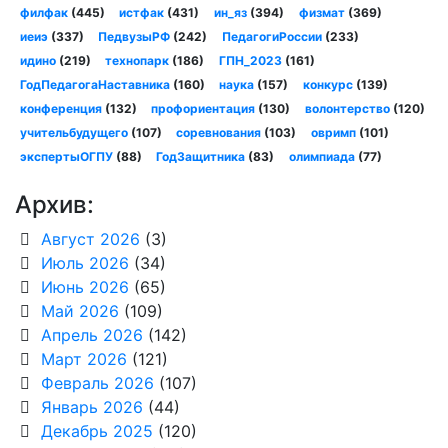
филфак
(445)
истфак
(431)
ин_яз
(394)
физмат
(369)
иеиэ
(337)
ПедвузыРФ
(242)
ПедагогиРоссии
(233)
идино
(219)
технопарк
(186)
ГПН_2023
(161)
ГодПедагогаНаставника
(160)
наука
(157)
конкурс
(139)
конференция
(132)
профориентация
(130)
волонтерство
(120)
учительбудущего
(107)
соревнования
(103)
овримп
(101)
экспертыОГПУ
(88)
ГодЗащитника
(83)
олимпиада
(77)
Архив:
Август 2026
(3)
Июль 2026
(34)
Июнь 2026
(65)
Май 2026
(109)
Апрель 2026
(142)
Март 2026
(121)
Февраль 2026
(107)
Январь 2026
(44)
Декабрь 2025
(120)