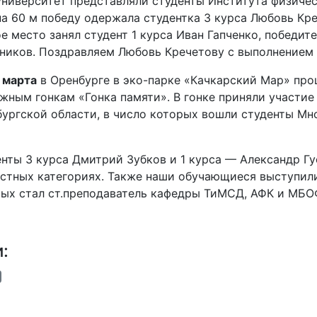
ниверситет представляли студенты Института физичес
на 60 м победу одержала студентка 3 курса Любовь Кре
е место занял студент 1 курса Иван Гапченко, победите
ников. Поздравляем Любовь Кречетову с выполнением 
 марта
в Оренбурге в эко-парке «Качкарский Мар» прош
жным гонкам «Гонка памяти». В гонке приняли участие
ургской области, в число которых вошли студенты Мн
нты 3 курса Дмитрий Зубков и 1 курса — Александр Гу
стных категориях. Также наши обучающиеся выступили
ых стал ст.преподаватель кафедры ТиМСД, АФК и МБО
и: