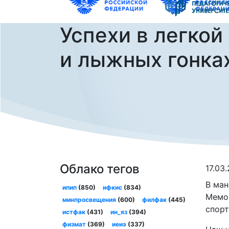
Успехи в легкой
и лыжных гонка
Облако тегов
17.03
В ман
ипип
(850)
ифкис
(834)
Мемор
минпросвещения
(600)
филфак
(445)
спорт
истфак
(431)
ин_яз
(394)
физмат
(369)
иеиэ
(337)