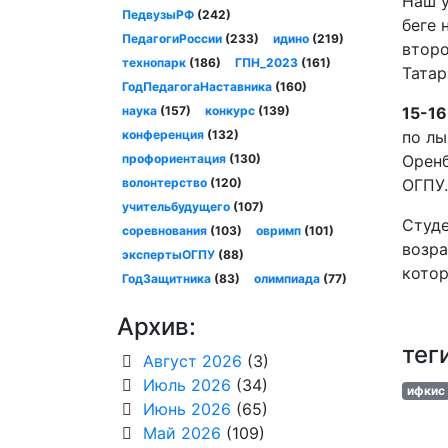
Наш у
ПедвузыРФ
(242)
беге 
ПедагогиРоссии
(233)
идино
(219)
второ
технопарк
(186)
ГПН_2023
(161)
Татар
ГодПедагогаНаставника
(160)
наука
(157)
конкурс
(139)
15-16
конференция
(132)
по лы
профориентация
(130)
Оренб
волонтерство
(120)
ОГПУ.
учительбудущего
(107)
Студе
соревнования
(103)
овримп
(101)
возра
экспертыОГПУ
(88)
котор
ГодЗащитника
(83)
олимпиада
(77)
Архив:
тег
Август 2026
(3)
Июль 2026
(34)
ифкис
Июнь 2026
(65)
Май 2026
(109)