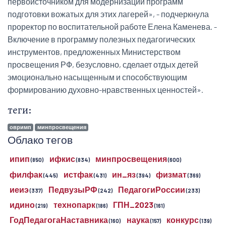
первоисточником для модернизации программ
подготовки вожатых для этих лагерей», - подчеркнула
проректор по воспитательной работе Елена Каменева. -
Включение в программу полезных педагогических
инструментов, предложенных Министерством
просвещения РФ, безусловно, сделает отдых детей
эмоционально насыщенным и способствующим
формированию духовно-нравственных ценностей».
теги:
овримп
минпросвещения
Облако тегов
ипип
ифкис
минпросвещения
(850)
(834)
(600)
филфак
истфак
ин_яз
физмат
(445)
(431)
(394)
(369)
иеиэ
ПедвузыРФ
ПедагогиРоссии
(337)
(242)
(233)
идино
технопарк
ГПН_2023
(219)
(186)
(161)
ГодПедагогаНаставника
наука
конкурс
(160)
(157)
(139)