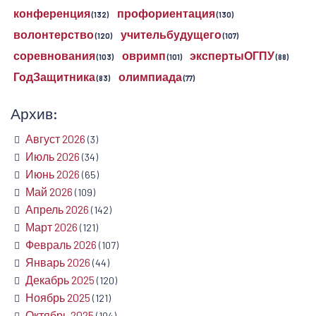
конференция
профориентация
(132)
(130)
волонтерство
учительбудущего
(120)
(107)
соревнования
овримп
экспертыОГПУ
(103)
(101)
(88)
ГодЗащитника
олимпиада
(83)
(77)
Архив:
Август 2026
(3)
Июль 2026
(34)
Июнь 2026
(65)
Май 2026
(109)
Апрель 2026
(142)
Март 2026
(121)
Февраль 2026
(107)
Январь 2026
(44)
Декабрь 2025
(120)
Ноябрь 2025
(121)
Октябрь 2025
(104)